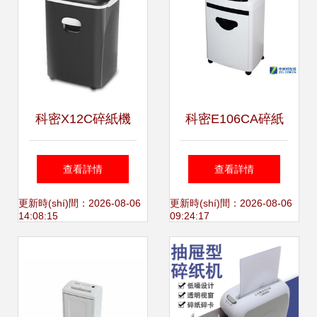
科密X12C碎紙機
科密E106CA碎紙
(jī) 個(gè)人用戶楊
機(jī)北京報(bào)
查看詳情
查看詳情
傳臣的可靠辦公助
價(jià)750元 功
更新時(shí)間：2026-08-06
更新時(shí)間：2026-08-06
14:08:15
09:24:17
手
能、性價(jià)比與
購(gòu)買(mǎi)建