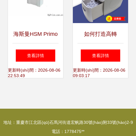
議
海斯曼HSM Primo
如何打造高轉
1000 3.9mm碎紙
(zhuǎn)化率的電商
查看詳情
查看詳情
機(jī)產(chǎn)品總
產(chǎn)品主圖 以
更新時(shí)間：2026-08-06
更新時(shí)間：2026-08-06
22:53:49
09:03:17
覽 | MyPrice價(jià)
碎紙機(jī)為例
格網(wǎng)
地址：重慶市江北區(qū)石馬河街道宏帆路30號(hào)附33號(hào)2-9
電話：1778475**